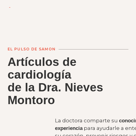
EL PULSO DE SAMON
A
rtículos de
cardiología
de la Dra. Nieves
Montoro
La doctora comparte su
conoci
para ayudarle a en
experiencia
su corazón, prevenir riesgos y 