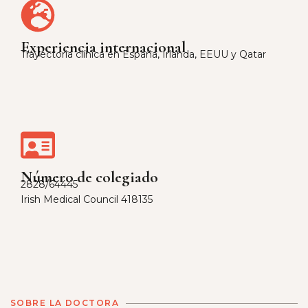
Experiencia internacional
Trayectoria clínica en España, Irlanda, EEUU y Qatar
Número de colegiado
2828/64445
Irish Medical Council 418135
SOBRE LA DOCTORA