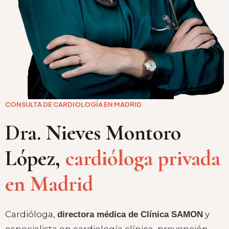
CONSULTA DE CARDIOLOGÍA EN MADRID
Dra. Nieves Montoro
López,
cardióloga privada
en Madrid
Cardióloga,
y
directora médica de Clínica SAMON
especialista en cardiología clínica, prevención