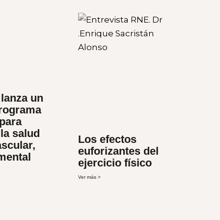
lanza un
rograma
 para
la salud
Los efectos
scular,
euforizantes del
 mental
ejercicio físico
Ver más >