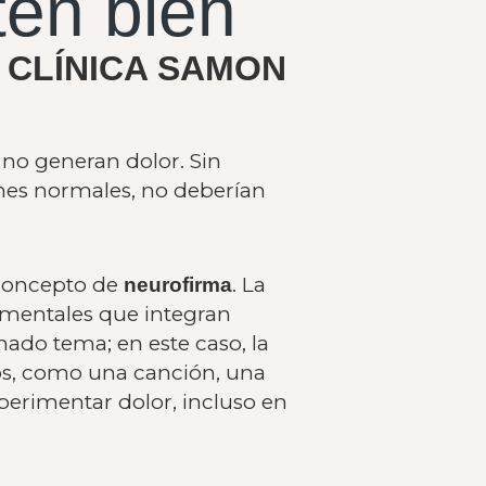
tén bien
uta CLÍNICA SAMON
no generan dolor. Sin
nes normales, no deberían
 concepto de
. La
neurofirma
 mentales que integran
ado tema; en este caso, la
os, como una canción, una
perimentar dolor, incluso en