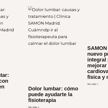
SAMON 
nuevo p
integral
mejorar 
cardiova
tar:
física y
 con
Ver más >
en
Dolor lumbar: cómo
puede ayudarte la
fisioterapia
Ver más >