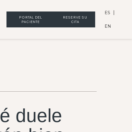
ES
PORTAL DEL
RESERVE SU
PACIENTE
CITA
EN
ué duele