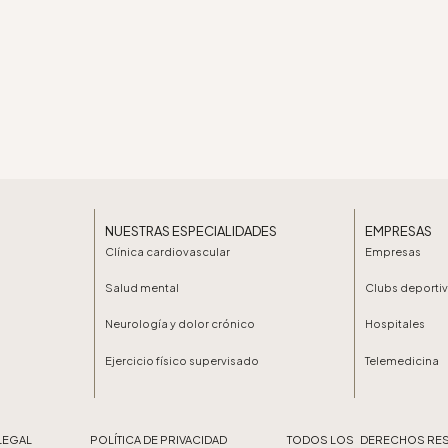
NUESTRAS ESPECIALIDADES
EMPRESAS
Clínica cardiovascular
Empresas
Salud mental
Clubs deporti
Neurología y dolor crónico
Hospitales
Ejercicio físico supervisado
Telemedicina
SO LEGAL
POLÍTICA DE PRIVACIDAD
TODOS LOS DERECHOS RE