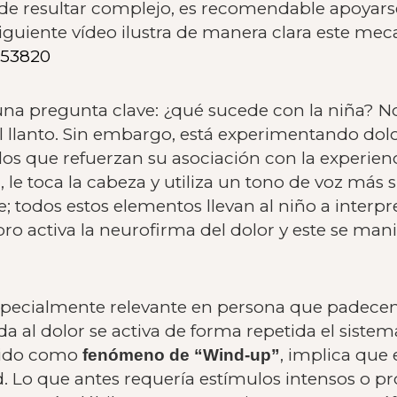
e resultar complejo, es recomendable apoyarse
siguiente vídeo ilustra de manera clara este me
153820
 una pregunta clave: ¿qué sucede con la niña? N
l llanto. Sin embargo, está experimentando dol
s que refuerzan su asociación con la experienci
e toca la cabeza y utiliza un tono de voz más su
; todos estos elementos llevan al niño a interpr
o activa la neurofirma del dolor y este se man
pecialmente relevante en persona que padecen 
a al dolor se activa de forma repetida el siste
ocido como
, implica que 
fenómeno de “Wind-up”
. Lo que antes requería estímulos intensos o 