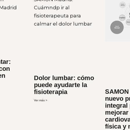
tar:
 con
en
Dolor lumbar: cómo
puede ayudarte la
SAMON 
fisioterapia
nuevo p
Ver más >
integral
mejorar 
cardiova
física y