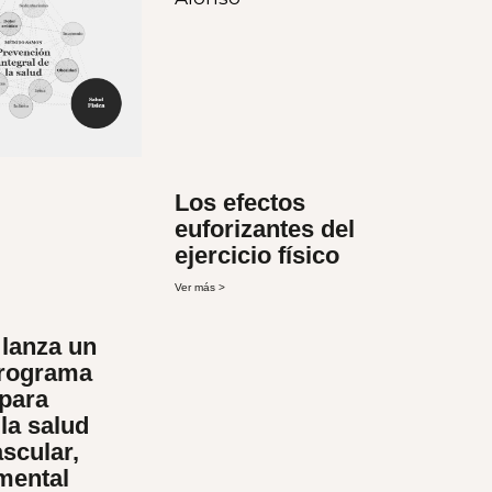
Los efectos
euforizantes del
ejercicio físico
Ver más >
lanza un
rograma
 para
la salud
scular,
 mental