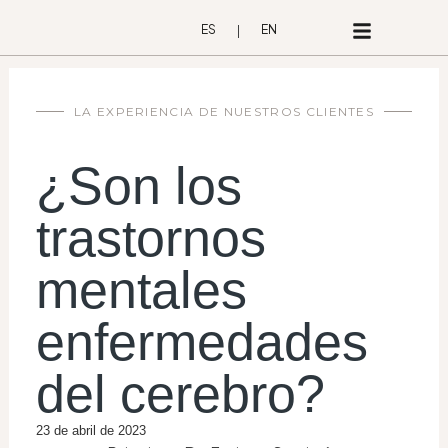
Ir
ES
EN
al
contenido
LA EXPERIENCIA DE NUESTROS CLIENTES
¿Son los
trastornos
mentales
enfermedades
del cerebro?
23 de abril de 2023