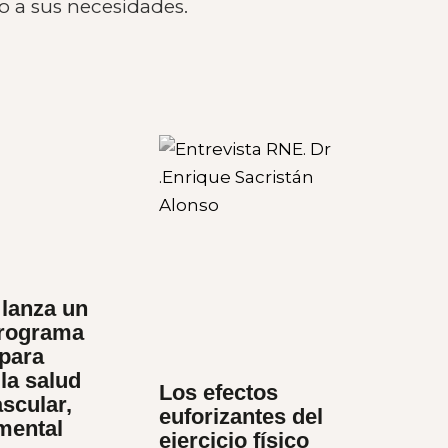
o a sus necesidades.
lanza un
rograma
 para
la salud
Los efectos
scular,
euforizantes del
 mental
ejercicio físico