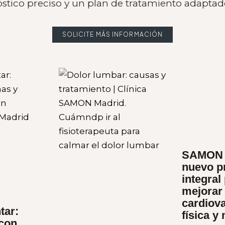
stico preciso y un plan de tratamiento adaptad
SOLICITE MÁS INFORMACIÓN
SAMON 
nuevo p
integral
mejorar 
cardiova
tar:
física y
 con