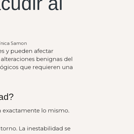
cudir al
línica Samon
es y pueden afectar
 alteraciones benignas del
lógicos que requieren una
dad?
an exactamente lo mismo.
orno. La inestabilidad se